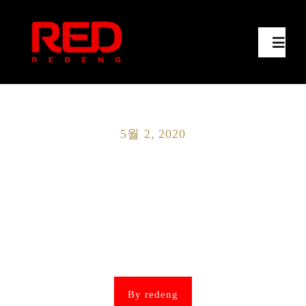
콘
텐
츠
Toggl
Navig
로
건
Home
너
뛰
5월 2, 2020
기
Services
Products
Notice
Contact Us
By
redeng